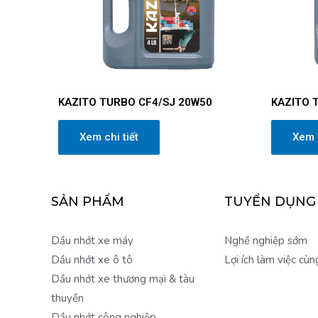
KAZITO TURBO CF4/SJ 20W50
KAZITO 
Xem chi tiết
Xem c
SẢN PHẨM
TUYỂN DỤNG
Dầu nhớt xe máy
Nghề nghiệp sớm
Dầu nhớt xe ô tô
Lợi ích làm việc cùn
Dầu nhớt xe thương mại & tàu
thuyền
Dầu nhớt công nghiệp