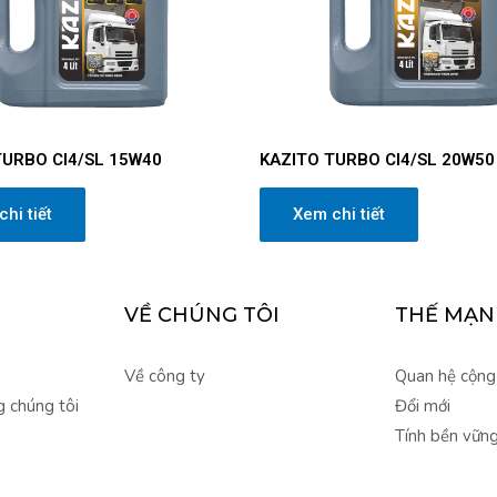
TURBO CI4/SL 15W40
KAZITO TURBO CI4/SL 20W50
hi tiết
Xem chi tiết
VỀ CHÚNG TÔI
THẾ MẠN
Về công ty
Quan hệ cộng
g chúng tôi
Đổi mới
Tính bền vữn