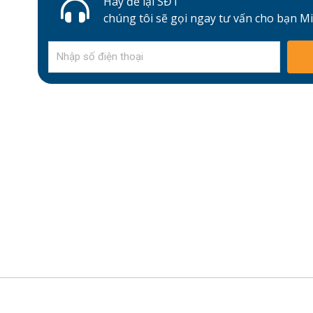
Hãy để lại SĐT
chúng tôi sẽ gọi ngay tư vấn cho bạn M