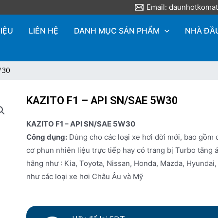
Email: daunhotkoma
HIỆU
LIÊN HỆ
DANH MỤC SẢN PHẨM
NHÀ ĐẦ
W30
KAZITO F1 – API SN/SAE 5W30
KAZITO F1 – API SN/SAE 5W30
Công dụng:
Dùng cho các loại xe hơi đời mới, bao gồm 
cơ phun nhiên liệu trực tiếp hay có trang bị Turbo tăng 
hãng như : Kia, Toyota, Nissan, Honda, Mazda, Hyunda
như các loại xe hơi Châu Âu và Mỹ