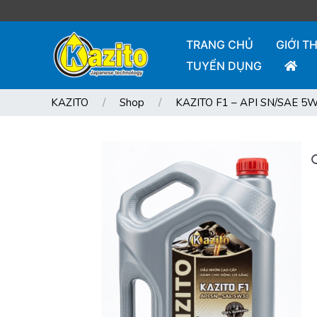
TRANG CHỦ
GIỚI T
TUYỂN DỤNG
KAZITO
Shop
KAZITO F1 – API SN/SAE 5