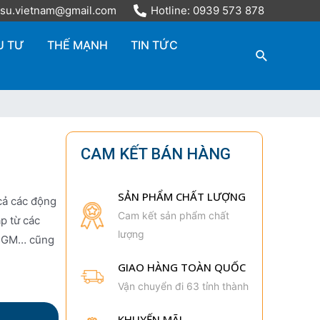
tsu.vietnam@gmail.com
Hotline: 0939 573 878
U TƯ
THẾ MẠNH
TIN TỨC
CAM KẾT BÁN HÀNG
SẢN PHẨM CHẤT LƯỢNG
cả các động
Cam kết sản phẩm chất
áp từ các
lượng
i, GM… cũng
GIAO HÀNG TOÀN QUỐC
Vận chuyển đi 63 tỉnh thành
KHUYẾN MÃI