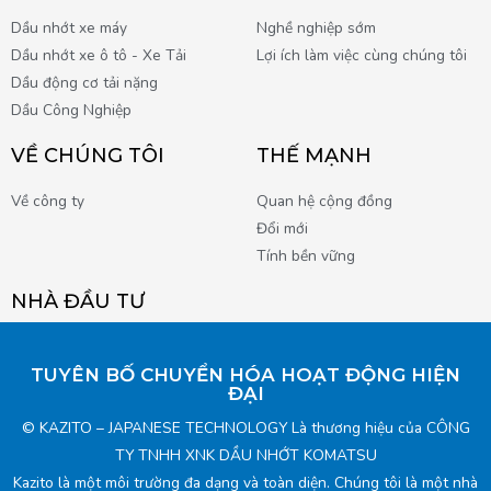
Dầu nhớt xe máy
Nghề nghiệp sớm
Dầu nhớt xe ô tô - Xe Tải
Lợi ích làm việc cùng chúng tôi
Dầu động cơ tải nặng
Dầu Công Nghiệp
VỀ CHÚNG TÔI
THẾ MẠNH
Về công ty
Quan hệ cộng đồng
Đổi mới
Tính bền vững
NHÀ ĐẦU TƯ
TUYÊN BỐ CHUYỂN HÓA HOẠT ĐỘNG HIỆN
ĐẠI
© KAZITO – JAPANESE TECHNOLOGY Là thương hiệu của CÔNG
TY TNHH XNK DẦU NHỚT KOMATSU
Kazito là một môi trường đa dạng và toàn diện. Chúng tôi là một nhà